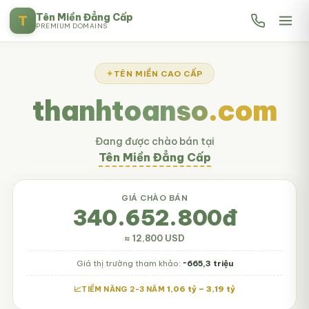
Tên Miền Đẳng Cấp
T
PREMIUM DOMAINS
TÊN MIỀN CAO CẤP
thanhtoanso
.com
Đang được chào bán tại
Tên Miền Đẳng Cấp
GIÁ CHÀO BÁN
340.652.800đ
≈ 12,800 USD
Giá thị trường tham khảo:
~665,3 triệu
1,06 tỷ – 3,19 tỷ
TIỀM NĂNG 2-3 NĂM