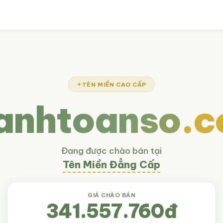
TÊN MIỀN CAO CẤP
anhtoanso
.
Đang được chào bán tại
Tên Miền Đẳng Cấp
GIÁ CHÀO BÁN
341.557.760đ