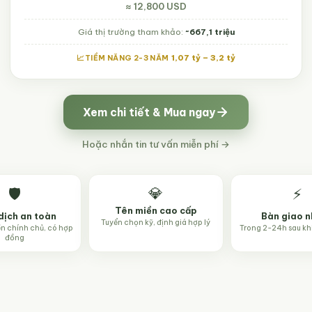
≈ 12,800 USD
Giá thị trường tham khảo:
~667,1 triệu
1,07 tỷ – 3,2 tỷ
TIỀM NĂNG 2-3 NĂM
Xem chi tiết & Mua ngay
Hoặc nhắn tin tư vấn miễn phí →
💎
🛡️
⚡
Tên miền cao cấp
dịch an toàn
Bàn giao 
Tuyển chọn kỹ, định giá hợp lý
ền chính chủ, có hợp
Trong 2-24h sau kh
đồng