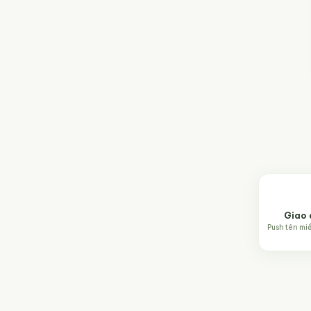
Giao 
Push tên mi