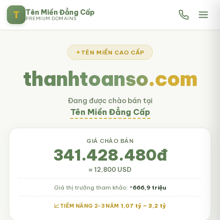
Tên Miền Đẳng Cấp
T
PREMIUM DOMAINS
TÊN MIỀN CAO CẤP
thanhtoanso
.com
Đang được chào bán tại
Tên Miền Đẳng Cấp
GIÁ CHÀO BÁN
341.428.480đ
≈ 12,800 USD
Giá thị trường tham khảo:
~666,9 triệu
1,07 tỷ – 3,2 tỷ
TIỀM NĂNG 2-3 NĂM