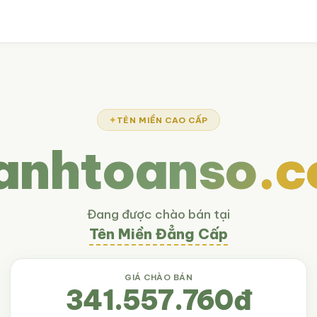
TÊN MIỀN CAO CẤP
anhtoanso
.
Đang được chào bán tại
Tên Miền Đẳng Cấp
GIÁ CHÀO BÁN
341.557.760đ