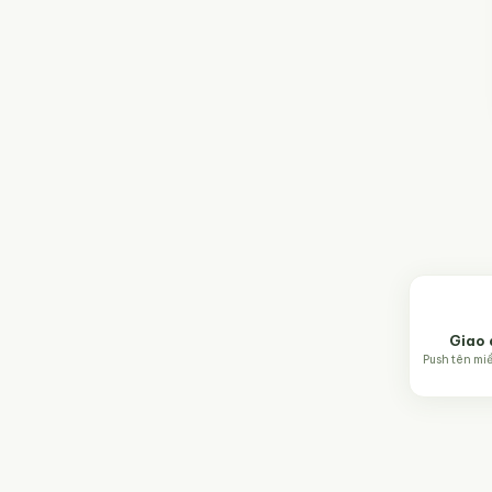
Giao 
Push tên mi