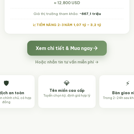
≈ 12,800 USD
Giá thị trường tham khảo:
~667,1 triệu
1,07 tỷ – 3,2 tỷ
TIỀM NĂNG 2-3 NĂM
Xem chi tiết & Mua ngay
Hoặc nhắn tin tư vấn miễn phí →
💎
🛡️
⚡
Tên miền cao cấp
dịch an toàn
Bàn giao 
Tuyển chọn kỹ, định giá hợp lý
ền chính chủ, có hợp
Trong 2-24h sau kh
đồng